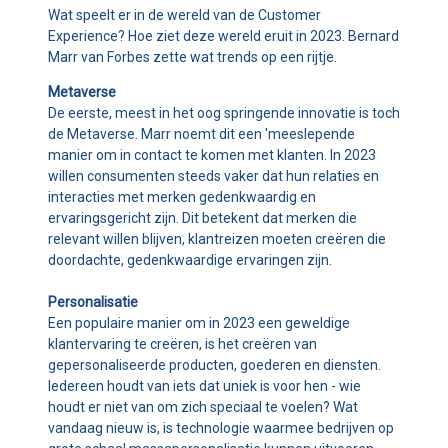
Wat speelt er in de wereld van de Customer
BLOG
Experience? Hoe ziet deze wereld eruit in 2023. Bernard
Marr van Forbes zette wat trends op een rijtje.
OVER ISL
Metaverse
De eerste, meest in het oog springende innovatie is toch
CONTACT
de Metaverse. Marr noemt dit een 'meeslepende
manier om in contact te komen met klanten. In 2023
willen consumenten steeds vaker dat hun relaties en
interacties met merken gedenkwaardig en
ervaringsgericht zijn. Dit betekent dat merken die
relevant willen blijven, klantreizen moeten creëren die
doordachte, gedenkwaardige ervaringen zijn.
Mijn ISL
Personalisatie
Een populaire manier om in 2023 een geweldige
klantervaring te creëren, is het creëren van
gepersonaliseerde producten, goederen en diensten.
Iedereen houdt van iets dat uniek is voor hen - wie
houdt er niet van om zich speciaal te voelen? Wat
vandaag nieuw is, is technologie waarmee bedrijven op