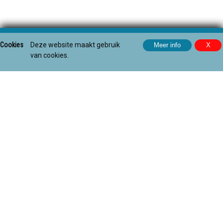
Cookies
Deze website maakt gebruik
van cookies.
A journey of lifelong
learning
Op de hoogte blijven van het
laatste nieuws, nieuwe
opleidingen, blogs en
evenementen? Schrijf je nu in
voor onze nieuwsbrief.
Be inspired, get
Aanmelden
connected!